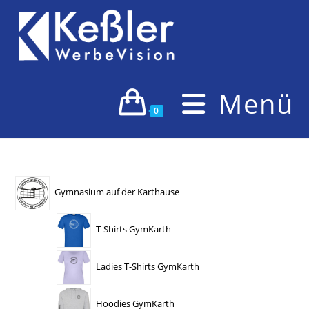
Zum
Inhalt
springen
Menü
0
Gymnasium auf der Karthause
T-Shirts GymKarth
Ladies T-Shirts GymKarth
Hoodies GymKarth