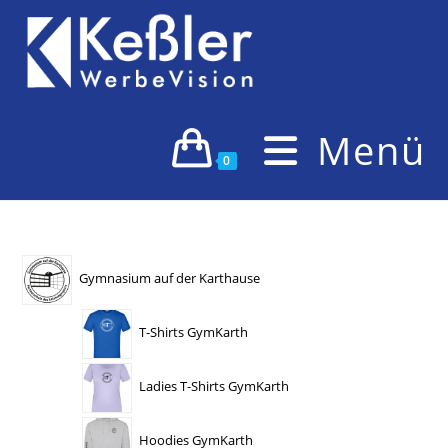
Zum
Inhalt
springen
Menü
0
Gymnasium auf der Karthause
T-Shirts GymKarth
Ladies T-Shirts GymKarth
Hoodies GymKarth