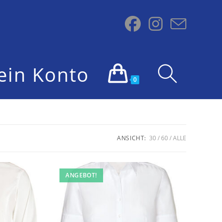
ein Konto
Website-
0
Suche
ANSICHT:
30
60
ALLE
umschalten
ANGEBOT!