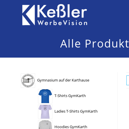
Zum
Inhalt
springen
Alle Produk
Gymnasium auf der Karthause
T-Shirts GymKarth
Ladies T-Shirts GymKarth
Hoodies GymKarth