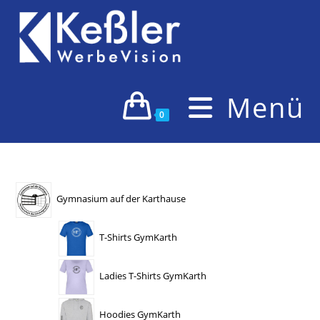
Zum
Inhalt
springen
Menü
0
Gymnasium auf der Karthause
T-Shirts GymKarth
Ladies T-Shirts GymKarth
Hoodies GymKarth