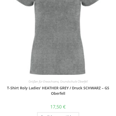
Größen für Erwachsene
,
Grundschule Oberfell
T-Shirt Roly Ladies‘ HEATHER GREY / Druck SCHWARZ – GS
Oberfell
17,50
€
Dieses