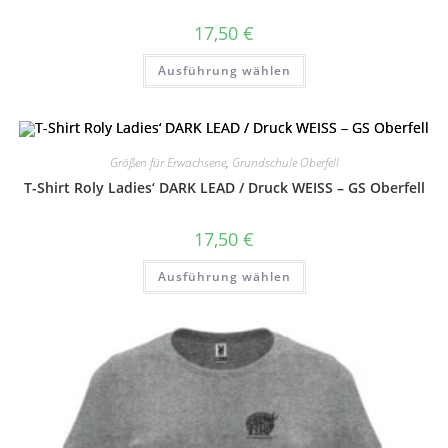
17,50
€
Dieses
Ausführung wählen
Produkt
weist
mehrere
Varianten
auf.
Die
Optionen
Größen für Erwachsene
,
Grundschule Oberfell
können
auf
T-Shirt Roly Ladies‘ DARK LEAD / Druck WEISS – GS Oberfell
der
Produktseite
gewählt
17,50
€
werden
Dieses
Ausführung wählen
Produkt
weist
mehrere
Varianten
auf.
Die
Optionen
können
auf
der
Produktseite
gewählt
werden