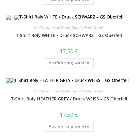
Produkt
weist
mehrere
Varianten
auf.
Die
Optionen
Größen für Erwachsene
,
Grundschule Oberfell
können
auf
T-Shirt Roly WHITE / Druck SCHWARZ – GS Oberfell
der
Produktseite
gewählt
17,50
€
werden
Dieses
Ausführung wählen
Produkt
weist
mehrere
Varianten
auf.
Die
Optionen
Größen für Erwachsene
,
Grundschule Oberfell
können
auf
T-Shirt Roly HEATHER GREY / Druck WEISS – GS Oberfell
der
Produktseite
gewählt
17,50
€
werden
Dieses
Ausführung wählen
Produkt
weist
mehrere