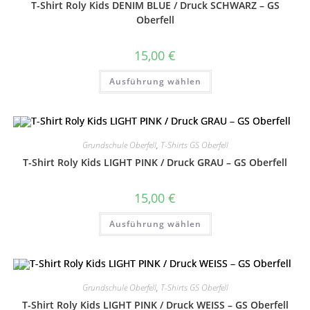
T-Shirt Roly Kids DENIM BLUE / Druck SCHWARZ – GS
der
Produktseite
Oberfell
gewählt
werden
15,00
€
Dieses
Ausführung wählen
Produkt
weist
mehrere
Varianten
auf.
Die
Optionen
Grundschule Oberfell
,
T-Shirts GS Oberfell
können
auf
T-Shirt Roly Kids LIGHT PINK / Druck GRAU – GS Oberfell
der
Produktseite
gewählt
15,00
€
werden
Dieses
Ausführung wählen
Produkt
weist
mehrere
Varianten
auf.
Die
Optionen
Grundschule Oberfell
,
T-Shirts GS Oberfell
können
auf
T-Shirt Roly Kids LIGHT PINK / Druck WEISS – GS Oberfell