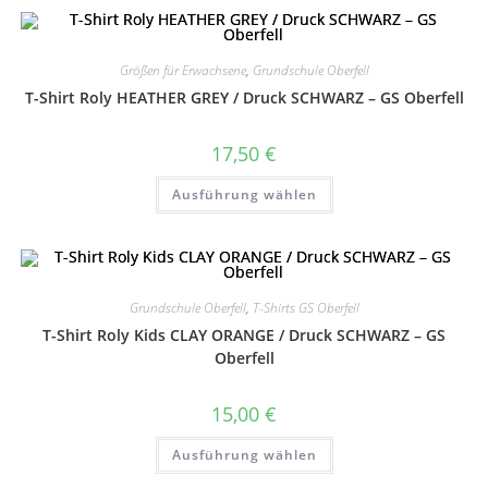
Varianten
auf.
Die
Optionen
können
Größen für Erwachsene
,
Grundschule Oberfell
auf
T-Shirt Roly HEATHER GREY / Druck SCHWARZ – GS Oberfell
der
Produktseite
gewählt
werden
17,50
€
Dieses
Ausführung wählen
Produkt
weist
mehrere
Varianten
auf.
Die
Optionen
können
Grundschule Oberfell
,
T-Shirts GS Oberfell
auf
T-Shirt Roly Kids CLAY ORANGE / Druck SCHWARZ – GS
der
Produktseite
Oberfell
gewählt
werden
15,00
€
Dieses
Ausführung wählen
Produkt
weist