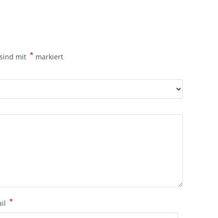
*
 sind mit
markiert
*
ail