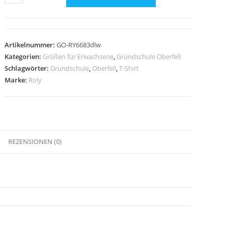
Shirt
Roly
Ladies'
DARK
Artikelnummer:
GO-RY6683dlw
LEAD
Kategorien:
Größen für Erwachsene
,
Grundschule Oberfell
/
Schlagwörter:
Grundschule
,
Oberfell
,
T-Shirt
Druck
Marke:
Roly
WEISS
-
GS
Oberfell
REZENSIONEN (0)
Menge