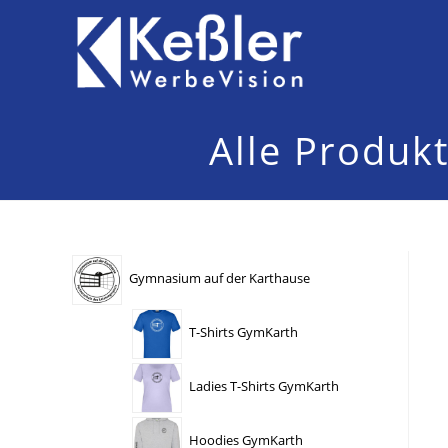
Zum
Inhalt
springen
Alle Produk
Gymnasium auf der Karthause
T-Shirts GymKarth
Ladies T-Shirts GymKarth
Hoodies GymKarth