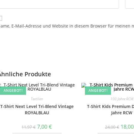
ame, E-Mail-Adresse und Website in diesem Browser für meinen 
Ähnliche Produkte
ANGEBOT!
ANGEBOT!
Textilien
100 Jahre RCW
T-Shirt Next Level Tri-Blend Vintage
T-Shirt Kids Premium D
ROYALBLAU
Jahre RCW
Ursprünglicher
Aktueller
Ursprü
7,00
€
18,0
11,97
€
24,00
€
Preis
Preis
Preis
war:
ist:
war: