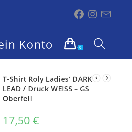
ein Konto
Website-
0
Suche
T-Shirt Roly Ladies‘ DARK
LEAD / Druck WEISS – GS
Oberfell
umschalten
17,50
€