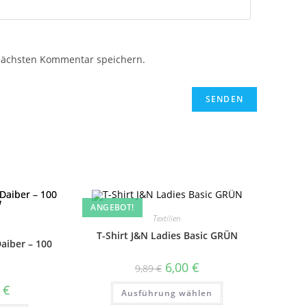
nächsten Kommentar speichern.
ANGEBOT!
Textilien
T-Shirt J&N Ladies Basic GRÜN
aiber – 100
Ursprünglicher
Aktueller
6,00
€
9,89
€
Preis
Preis
war:
ist:
Dieses
nglicher
Aktueller
0
€
Ausführung wählen
9,89 €
6,00 €.
Produkt
Preis
weist
ist: