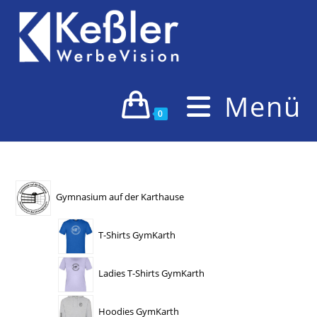
Zum
Inhalt
springen
Menü
0
Gymnasium auf der Karthause
T-Shirts GymKarth
Ladies T-Shirts GymKarth
Hoodies GymKarth