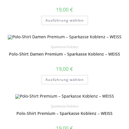
19,00
€
Dieses
Ausführung wählen
Produkt
weist
mehrere
Varianten
auf.
Die
Optionen
Sparkasse Koblenz
können
auf
Polo-Shirt Damen Premium – Sparkasse Koblenz – WEISS
der
Produktseite
gewählt
19,00
€
werden
Dieses
Ausführung wählen
Produkt
weist
mehrere
Varianten
auf.
Die
Optionen
Sparkasse Koblenz
können
auf
Polo-Shirt Premium – Sparkasse Koblenz – WEISS
der
Produktseite
gewählt
19,00
€
werden