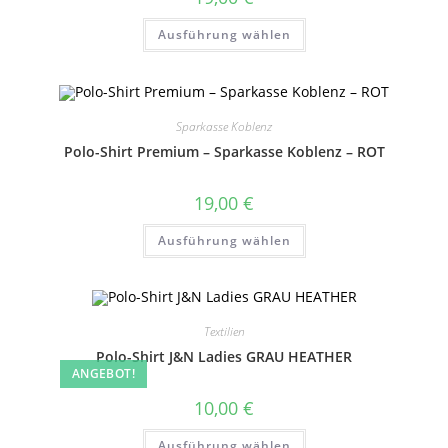
Dieses
Ausführung wählen
Produkt
weist
mehrere
Varianten
auf.
Die
Optionen
Sparkasse Koblenz
können
auf
Polo-Shirt Premium – Sparkasse Koblenz – ROT
der
Produktseite
gewählt
19,00
€
werden
Dieses
Ausführung wählen
Produkt
weist
mehrere
Varianten
auf.
Die
Optionen
Textilien
können
auf
Polo-Shirt J&N Ladies GRAU HEATHER
der
ANGEBOT!
Produktseite
gewählt
10,00
€
werden
Dieses
Ausführung wählen