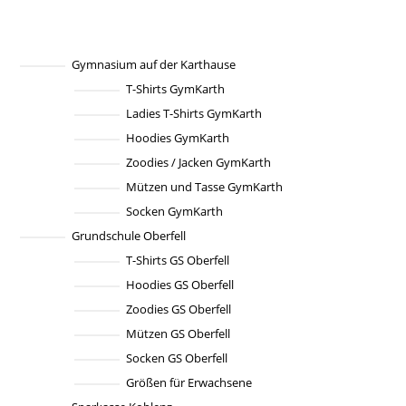
mehrere
Varianten
auf.
Die
Optionen
können
Gymnasium auf der Karthause
auf
T-Shirts GymKarth
der
Produktseite
Ladies T-Shirts GymKarth
gewählt
werden
Hoodies GymKarth
Zoodies / Jacken GymKarth
Mützen und Tasse GymKarth
Socken GymKarth
Grundschule Oberfell
T-Shirts GS Oberfell
Hoodies GS Oberfell
Zoodies GS Oberfell
Mützen GS Oberfell
Socken GS Oberfell
Größen für Erwachsene