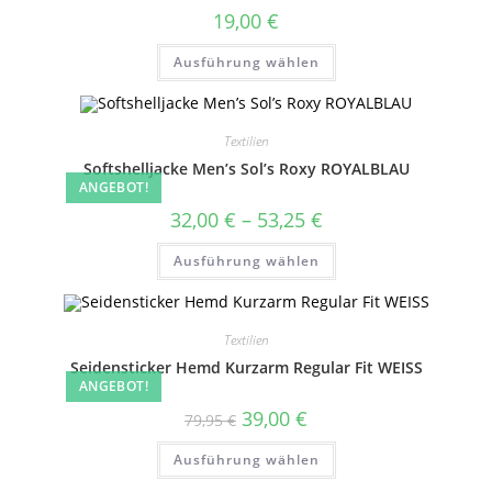
19,00
€
Dieses
Ausführung wählen
Produkt
weist
mehrere
Varianten
auf.
Textilien
Die
Optionen
Softshelljacke Men’s Sol’s Roxy ROYALBLAU
können
ANGEBOT!
auf
der
Preisspanne:
32,00
€
–
53,25
€
Produktseite
32,00 €
gewählt
bis
Dieses
werden
Ausführung wählen
53,25 €
Produkt
weist
mehrere
Varianten
auf.
Textilien
Die
Optionen
Seidensticker Hemd Kurzarm Regular Fit WEISS
können
ANGEBOT!
auf
der
Ursprünglicher
Aktueller
39,00
€
Produktseite
79,95
€
Preis
Preis
gewählt
war:
ist:
Dieses
werden
Ausführung wählen
79,95 €
39,00 €.
Produkt
weist