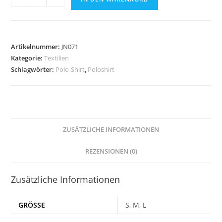
Shirt
J&N
Ladies
GRAU
Artikelnummer:
JN071
HEATHER
Kategorie:
Textilien
Menge
Schlagwörter:
Polo-Shirt
,
Poloshirt
ZUSÄTZLICHE INFORMATIONEN
REZENSIONEN (0)
Zusätzliche Informationen
GRÖSSE
S, M, L