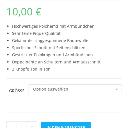
10,00
€
Hochwertiges Polohemd mit Armbündchen
Sehr feine Piqué-Qualität
Gekämmte, ringgesponnene Baumwolle
Sportlicher Schnitt mit Seitenschlitzen
Gestrickter Polokragen und Armbündchen
Doppelnähte an Schultern und Armausschnitt
3 Knöpfe Ton in Ton
Option auswählen
GRÖSSE
Polo-
-
+
IN DEN WARENKORB