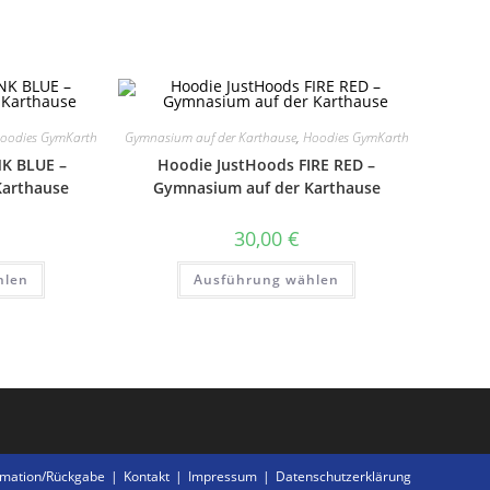
oodies GymKarth
Gymnasium auf der Karthause
,
Hoodies GymKarth
NK BLUE –
Hoodie JustHoods FIRE RED –
Karthause
Gymnasium auf der Karthause
30,00
€
Dieses
Dieses
hlen
Ausführung wählen
Produkt
Produkt
weist
weist
mehrere
mehrere
Varianten
Varianten
auf.
auf.
Die
Die
Optionen
Optionen
können
können
auf
auf
der
der
Produktseite
Produktseite
gewählt
gewählt
werden
werden
amation/Rückgabe
Kontakt
Impressum
Datenschutzerklärung