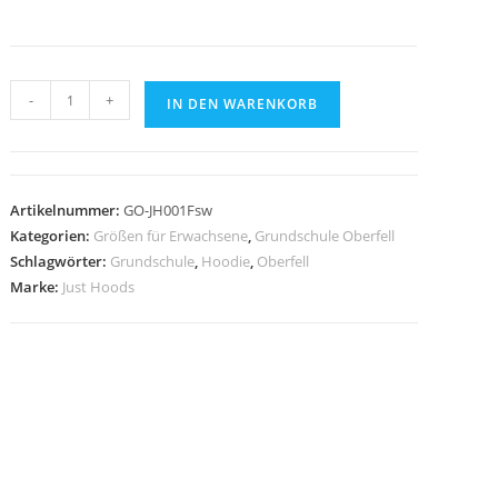
Hoodie
-
+
IN DEN WARENKORB
JustHoods
Ladies'
BLACK
/
Artikelnummer:
GO-JH001Fsw
Druck
Kategorien:
Größen für Erwachsene
,
Grundschule Oberfell
WEISS
Schlagwörter:
Grundschule
,
Hoodie
,
Oberfell
-
Marke:
Just Hoods
GS
Oberfell
Menge