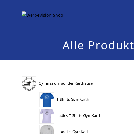
Zum
Inhalt
springen
Alle Produk
Gymnasium auf der Karthause
T-Shirts GymKarth
Ladies T-Shirts GymKarth
Hoodies GymKarth