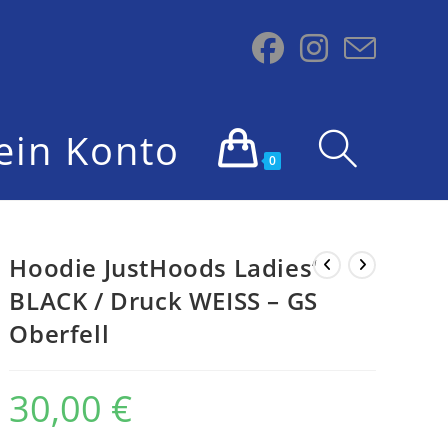
ein Konto
Website-
0
Suche
Hoodie JustHoods Ladies‘
BLACK / Druck WEISS – GS
Oberfell
umschalten
30,00
€