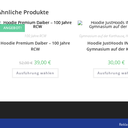
Ähnliche Produkte
ANGEBOT!
100 Jahre RCW
Gymnasium auf der Karthause
,
H
Hoodie Premium Daiber – 100 Jahre
Hoodie JustHoods I
RCW
Gymnasium auf der 
Ursprünglicher
Aktueller
39,00
€
30,00
€
52,00
€
Preis
Preis
war:
ist:
Dieses
Ausführung wählen
52,00 €
39,00 €.
Ausführung wä
Produkt
weist
mehrere
Varianten
auf.
Die
Optionen
können
auf
der
Produktseite
gewählt
werden
Rekl