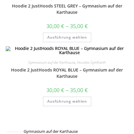
können
Hoodie 2 JustHoods STEEL GREY – Gymnasium auf der
auf
der
Karthause
Produktseite
gewählt
werden
Preisspanne:
30,00
€
–
35,00
€
30,00 €
bis
Dieses
Ausführung wählen
35,00 €
Produkt
weist
mehrere
Varianten
auf.
Die
Gymnasium auf der Karthause
,
Hoodies GymKarth
Optionen
können
Hoodie 2 JustHoods ROYAL BLUE – Gymnasium auf der
auf
der
Karthause
Produktseite
gewählt
werden
Preisspanne:
30,00
€
–
35,00
€
30,00 €
bis
Dieses
Ausführung wählen
35,00 €
Produkt
weist
mehrere
Varianten
auf.
Die
Optionen
können
Gymnasium auf der Karthause