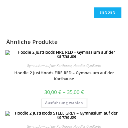
Ähnliche Produkte
Gymnasium auf der Karthause
,
Hoodies GymKarth
Hoodie 2 JustHoods FIRE RED – Gymnasium auf der
Karthause
Preisspanne:
30,00
€
–
35,00
€
30,00 €
bis
Dieses
Ausführung wählen
35,00 €
Produkt
weist
mehrere
Varianten
auf.
Die
Gymnasium auf der Karthause
,
Hoodies GymKarth
Optionen