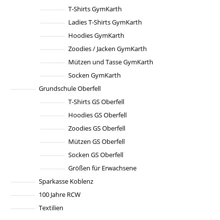
auf
T-Shirts GymKarth
der
Produktseite
Ladies T-Shirts GymKarth
gewählt
werden
Hoodies GymKarth
Zoodies / Jacken GymKarth
Mützen und Tasse GymKarth
Socken GymKarth
Grundschule Oberfell
T-Shirts GS Oberfell
Hoodies GS Oberfell
Zoodies GS Oberfell
Mützen GS Oberfell
Socken GS Oberfell
Größen für Erwachsene
Sparkasse Koblenz
100 Jahre RCW
Textilien