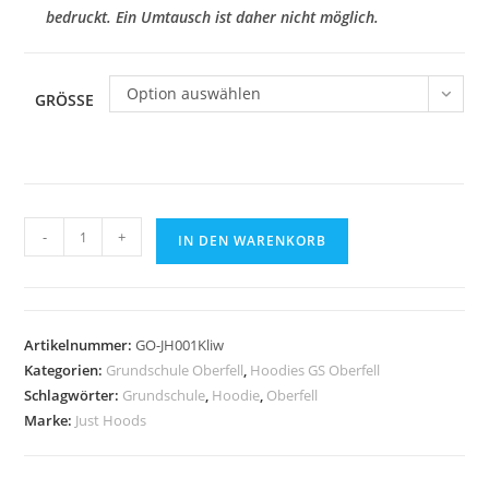
bedruckt. Ein Umtausch ist daher nicht möglich.
Option auswählen
GRÖSSE
Hoodie
-
+
IN DEN WARENKORB
JustHoods
Kids
LILAC
/
Artikelnummer:
GO-JH001Kliw
Druck
Kategorien:
Grundschule Oberfell
,
Hoodies GS Oberfell
WEISS
Schlagwörter:
Grundschule
,
Hoodie
,
Oberfell
-
Marke:
Just Hoods
GS
Oberfell