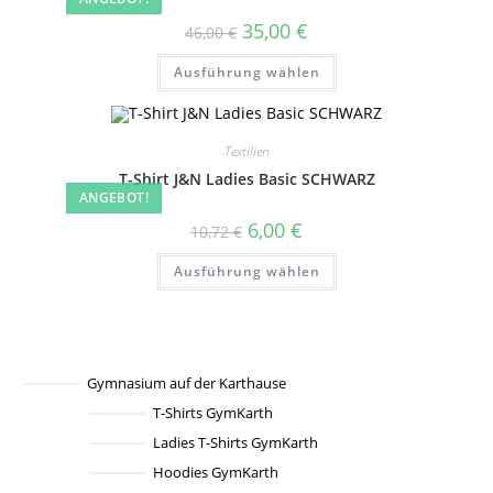
auf
der
Ursprünglicher
Aktueller
35,00
€
Produktseite
46,00
€
Preis
Preis
gewählt
war:
ist:
Dieses
werden
Ausführung wählen
46,00 €
35,00 €.
Produkt
weist
mehrere
Varianten
auf.
Textilien
Die
Optionen
T-Shirt J&N Ladies Basic SCHWARZ
können
ANGEBOT!
auf
der
Ursprünglicher
Aktueller
6,00
€
Produktseite
10,72
€
Preis
Preis
gewählt
war:
ist:
Dieses
werden
Ausführung wählen
10,72 €
6,00 €.
Produkt
weist
mehrere
Varianten
auf.
Die
Optionen
können
Gymnasium auf der Karthause
auf
T-Shirts GymKarth
der
Produktseite
Ladies T-Shirts GymKarth
gewählt
werden
Hoodies GymKarth