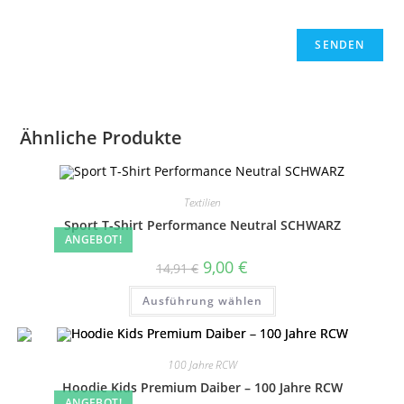
Ähnliche Produkte
Textilien
Sport T-Shirt Performance Neutral SCHWARZ
ANGEBOT!
Ursprünglicher
Aktueller
9,00
€
14,91
€
Preis
Preis
war:
ist:
Dieses
Ausführung wählen
14,91 €
9,00 €.
Produkt
weist
mehrere
Varianten
auf.
100 Jahre RCW
Die
Optionen
Hoodie Kids Premium Daiber – 100 Jahre RCW
können
ANGEBOT!