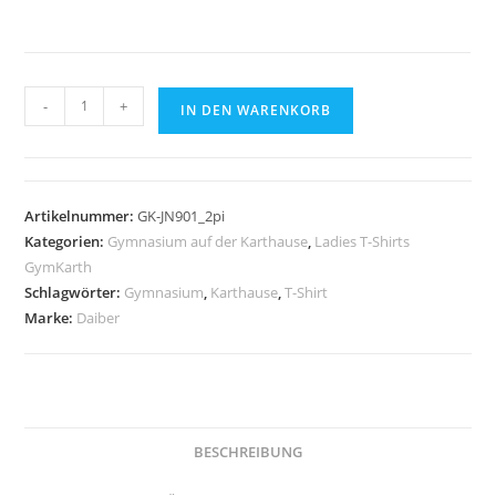
Ladies
-
+
IN DEN WARENKORB
´
T-
Shirt
2
Artikelnummer:
GK-JN901_2pi
Daiber
Kategorien:
Gymnasium auf der Karthause
,
Ladies T-Shirts
PINK
GymKarth
-
Schlagwörter:
Gymnasium
,
Karthause
,
T-Shirt
Marke:
Daiber
Gymnasium
auf
der
Karthause
Menge
BESCHREIBUNG