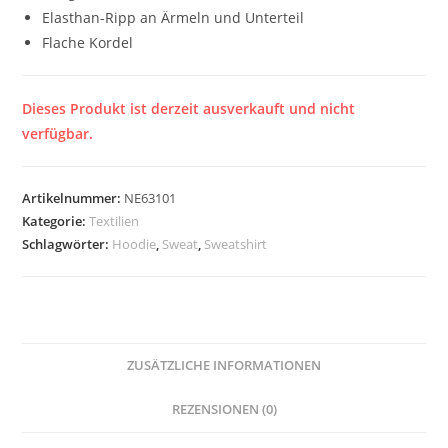
Elasthan-Ripp an Ärmeln und Unterteil
Flache Kordel
Dieses Produkt ist derzeit ausverkauft und nicht
verfügbar.
Artikelnummer:
NE63101
Kategorie:
Textilien
Schlagwörter:
Hoodie
,
Sweat
,
Sweatshirt
ZUSÄTZLICHE INFORMATIONEN
REZENSIONEN (0)