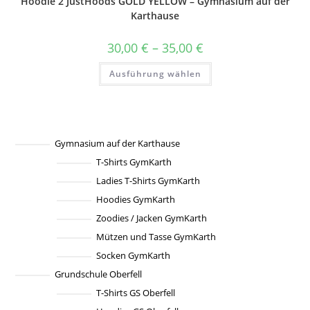
Hoodie 2 JustHoods GOLD YELLOW – Gymnasium auf der
auf
der
Karthause
Produktseite
gewählt
werden
Preisspanne:
30,00
€
–
35,00
€
30,00 €
bis
Dieses
Ausführung wählen
35,00 €
Produkt
weist
mehrere
Varianten
auf.
Die
Optionen
können
Gymnasium auf der Karthause
auf
T-Shirts GymKarth
der
Produktseite
Ladies T-Shirts GymKarth
gewählt
werden
Hoodies GymKarth
Zoodies / Jacken GymKarth
Mützen und Tasse GymKarth
Socken GymKarth
Grundschule Oberfell
T-Shirts GS Oberfell