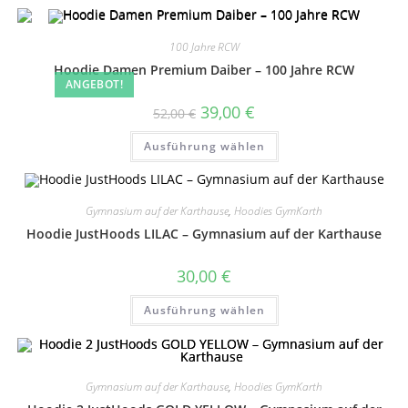
100 Jahre RCW
Hoodie Damen Premium Daiber – 100 Jahre RCW
ANGEBOT!
Ursprünglicher
Aktueller
39,00
€
52,00
€
Preis
Preis
war:
ist:
Dieses
Ausführung wählen
52,00 €
39,00 €.
Produkt
weist
mehrere
Varianten
auf.
Gymnasium auf der Karthause
,
Hoodies GymKarth
Die
Optionen
Hoodie JustHoods LILAC – Gymnasium auf der Karthause
können
auf
der
30,00
€
Produktseite
gewählt
Dieses
werden
Ausführung wählen
Produkt
weist
mehrere
Varianten
auf.
Die
Gymnasium auf der Karthause
,
Hoodies GymKarth
Optionen
können