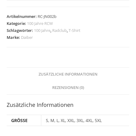
Daiber
-
Artikelnummer:
RC-JN002b
100
Kategorie:
100 Jahre RCW
Jahre
Schlagwörter:
100 Jahre
,
Radclub
,
T-Shirt
RCW
Marke:
Daiber
Menge
ZUSÄTZLICHE INFORMATIONEN
REZENSIONEN (0)
Zusätzliche Informationen
GRÖSSE
S, M, L, XL, XXL, 3XL, 4XL, 5XL