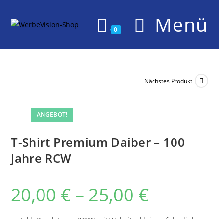
Zum
Menü
Inhalt
springen
0
Nächstes Produkt
ANGEBOT!
T-Shirt Premium Daiber – 100
Jahre RCW
20,00
€
–
25,00
€
Preisspanne:
20,00 €
bis
25,00 €