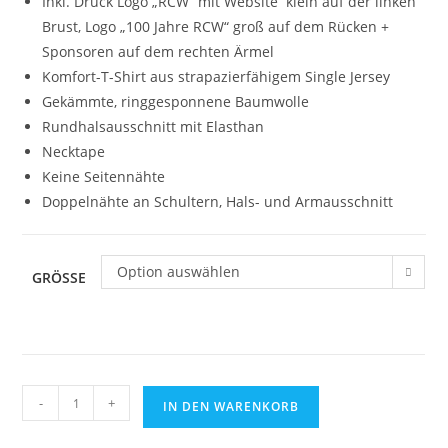
Inkl. Druck Logo „RCW“ mit Website klein auf der linken
Brust, Logo „100 Jahre RCW“ groß auf dem Rücken +
Sponsoren auf dem rechten Ärmel
Komfort-T-Shirt aus strapazierfähigem Single Jersey
Gekämmte, ringgesponnene Baumwolle
Rundhalsausschnitt mit Elasthan
Necktape
Keine Seitennähte
Doppelnähte an Schultern, Hals- und Armausschnitt
Option auswählen
GRÖSSE
T-
-
+
IN DEN WARENKORB
Shirt
Premium