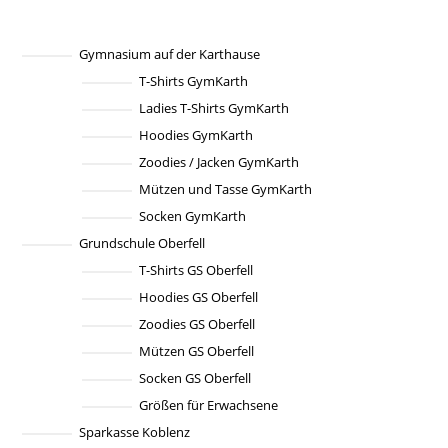
auf.
Die
Optionen
können
Gymnasium auf der Karthause
auf
T-Shirts GymKarth
der
Produktseite
Ladies T-Shirts GymKarth
gewählt
werden
Hoodies GymKarth
Zoodies / Jacken GymKarth
Mützen und Tasse GymKarth
Socken GymKarth
Grundschule Oberfell
T-Shirts GS Oberfell
Hoodies GS Oberfell
Zoodies GS Oberfell
Mützen GS Oberfell
Socken GS Oberfell
Größen für Erwachsene
Sparkasse Koblenz