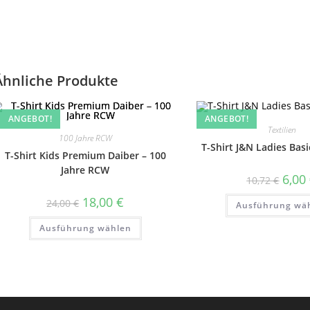
Ähnliche Produkte
ANGEBOT!
ANGEBOT!
Textilien
100 Jahre RCW
T-Shirt J&N Ladies Ba
T-Shirt Kids Premium Daiber – 100
Jahre RCW
Urspr
6,00
10,72
€
Preis
war:
Ursprünglicher
Aktueller
18,00
€
24,00
€
Ausführung wä
10,72 
Preis
Preis
war:
ist:
Dieses
Ausführung wählen
24,00 €
18,00 €.
Produkt
weist
mehrere
Varianten
auf.
Die
Optionen
können
auf