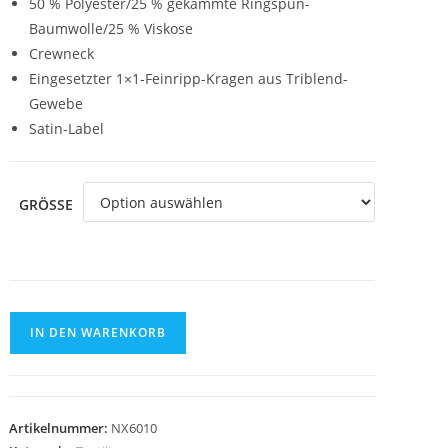
50 % Polyester/25 % gekämmte Ringspun-
Baumwolle/25 % Viskose
Crewneck
Eingesetzter 1×1-Feinripp-Kragen aus Triblend-
Gewebe
Satin-Label
GRÖSSE
T-
IN DEN WARENKORB
Shirt
Next
Level
Tri-
Artikelnummer:
NX6010
Blend