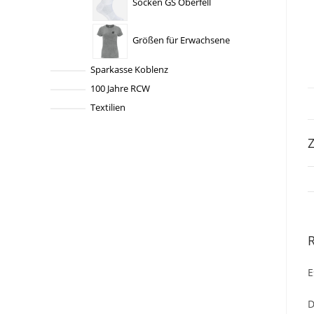
Socken GS Oberfell
Größen für Erwachsene
Sparkasse Koblenz
100 Jahre RCW
Textilien
Z
E
D