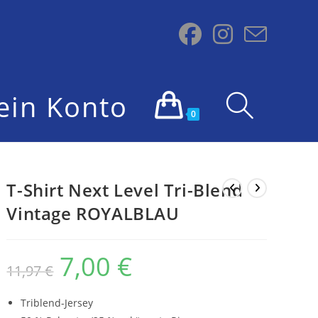
ein Konto
Website-
0
Suche
T-Shirt Next Level Tri-Blend
Vintage ROYALBLAU
umschalten
7,00
€
Ursprünglicher
Aktueller
11,97
€
Preis
Preis
war:
ist:
11,97 €
7,00 €.
Triblend-Jersey