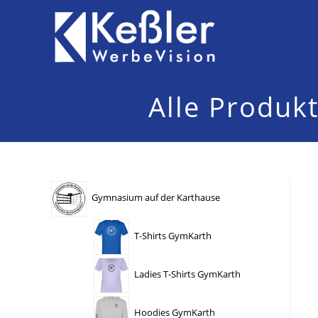
Zum
Inhalt
springen
Alle Produk
Gymnasium auf der Karthause
T-Shirts GymKarth
Ladies T-Shirts GymKarth
Hoodies GymKarth