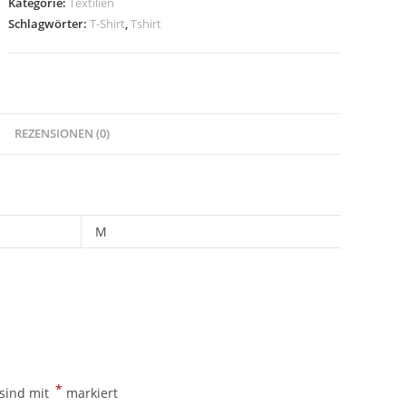
Kategorie:
Textilien
Vintage
Schlagwörter:
T-Shirt
,
Tshirt
ROYALBLAU
Menge
REZENSIONEN (0)
M
*
 sind mit
markiert