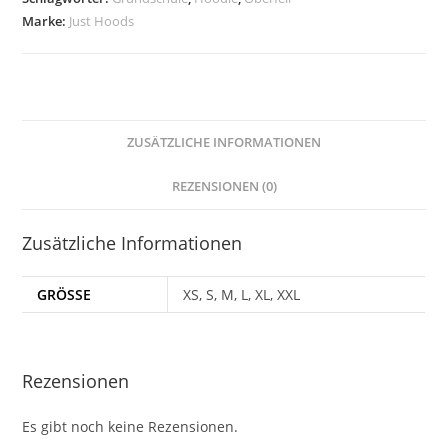
WEISS
Marke:
Just Hoods
-
GS
Oberfell
Menge
ZUSÄTZLICHE INFORMATIONEN
REZENSIONEN (0)
Zusätzliche Informationen
GRÖSSE
XS, S, M, L, XL, XXL
Rezensionen
Es gibt noch keine Rezensionen.