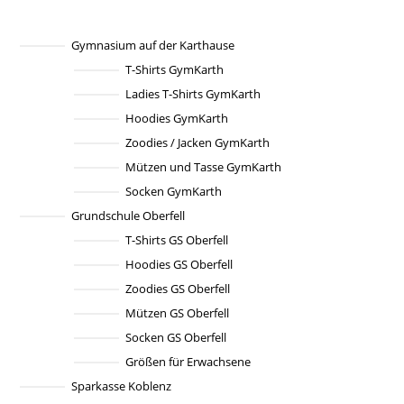
auf.
Die
Optionen
können
Gymnasium auf der Karthause
auf
T-Shirts GymKarth
der
Produktseite
Ladies T-Shirts GymKarth
gewählt
werden
Hoodies GymKarth
Zoodies / Jacken GymKarth
Mützen und Tasse GymKarth
Socken GymKarth
Grundschule Oberfell
T-Shirts GS Oberfell
Hoodies GS Oberfell
Zoodies GS Oberfell
Mützen GS Oberfell
Socken GS Oberfell
Größen für Erwachsene
Sparkasse Koblenz