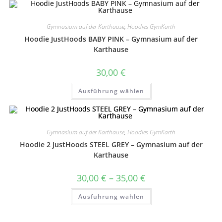
mehrere
Varianten
auf.
Die
Gymnasium auf der Karthause
,
Hoodies GymKarth
Optionen
können
Hoodie JustHoods BABY PINK – Gymnasium auf der
auf
der
Karthause
Produktseite
gewählt
werden
30,00
€
Dieses
Ausführung wählen
Produkt
weist
mehrere
Varianten
auf.
Die
Gymnasium auf der Karthause
,
Hoodies GymKarth
Optionen
können
Hoodie 2 JustHoods STEEL GREY – Gymnasium auf der
auf
der
Karthause
Produktseite
gewählt
werden
Preisspanne:
30,00
€
–
35,00
€
30,00 €
bis
Dieses
Ausführung wählen
35,00 €
Produkt
weist
mehrere
Varianten