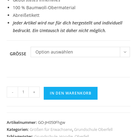
100 % Baumwoll-Obermaterial
Abreißetikett
Jeder Artikel wird nur für dich hergestellt und individuell
bedruckt. Ein Umtausch ist daher nicht möglich.
Option auswählen
GRÖSSE
Zoodie
-
+
IN DEN WARENKORB
JustHoods
Ladies'
HEATHER
GREY
Artikelnummer:
GO-JH050Fhgw
/
Kategorien:
Größen für Erwachsene
,
Grundschule Oberfell
Druck
Schlagwörter:
Grundschule
,
Hoodie
,
Oberfell