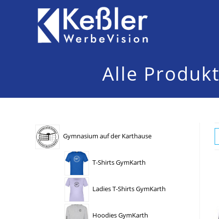
Zum
Inhalt
springen
Alle Produk
Gymnasium auf der Karthause
T-Shirts GymKarth
Ladies T-Shirts GymKarth
Hoodies GymKarth