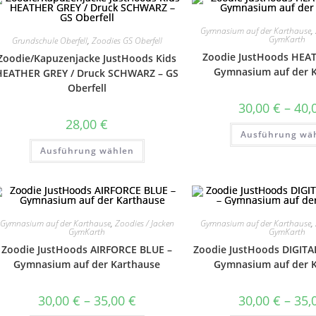
Optionen
können
auf
Gymnasium auf der Karthause
,
der
GymKarth
Grundschule Oberfell
,
Zoodies GS Oberfell
Produktseite
gewählt
Zoodie JustHoods HEA
Zoodie/Kapuzenjacke JustHoods Kids
werden
Gymnasium auf der 
HEATHER GREY / Druck SCHWARZ – GS
Oberfell
30,00
€
–
40,
28,00
€
Ausführung wä
Dieses
Ausführung wählen
Produkt
weist
mehrere
Varianten
auf.
Die
Optionen
können
Gymnasium auf der Karthause
,
Zoodies / Jacken
Gymnasium auf der Karthause
,
auf
GymKarth
GymKarth
der
Zoodie JustHoods AIRFORCE BLUE –
Zoodie JustHoods DIGIT
Produktseite
gewählt
Gymnasium auf der Karthause
Gymnasium auf der 
werden
Preisspanne:
30,00
€
–
35,00
€
30,00
€
–
35,
30,00 €