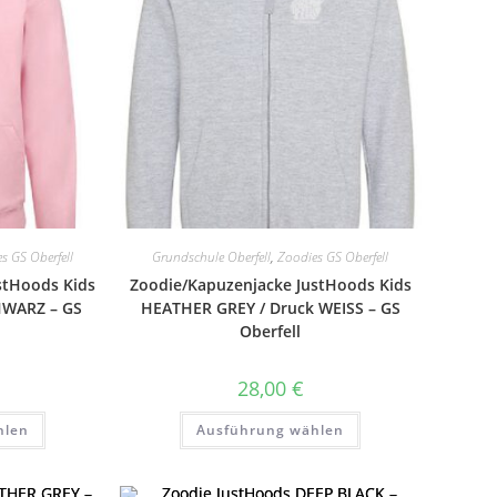
der
der
Produktseite
Produktseite
gewählt
gewählt
werden
werden
s GS Oberfell
Grundschule Oberfell
,
Zoodies GS Oberfell
stHoods Kids
Zoodie/Kapuzenjacke JustHoods Kids
HWARZ – GS
HEATHER GREY / Druck WEISS – GS
Oberfell
28,00
€
Dieses
Dieses
hlen
Ausführung wählen
Produkt
Produkt
weist
weist
mehrere
mehrere
Varianten
Varianten
auf.
auf.