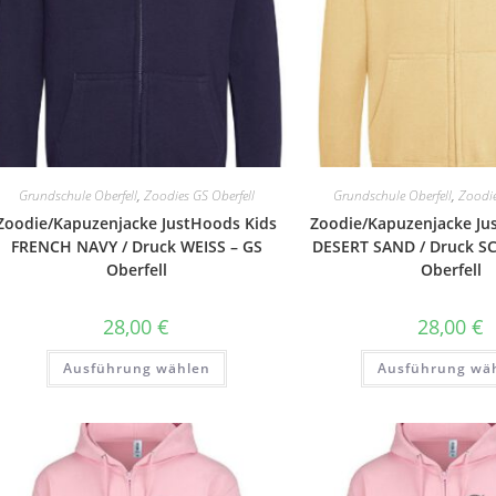
Grundschule Oberfell
,
Zoodies GS Oberfell
Grundschule Oberfell
,
Zoodie
Zoodie/Kapuzenjacke JustHoods Kids
Zoodie/Kapuzenjacke Ju
FRENCH NAVY / Druck WEISS – GS
DESERT SAND / Druck S
Oberfell
Oberfell
28,00
€
28,00
€
Dieses
Ausführung wählen
Ausführung wä
Produkt
weist
mehrere
Varianten
auf.
Die
Optionen
können
auf