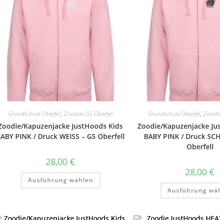
der
Produktseite
gewählt
werden
Grundschule Oberfell
,
Zoodies GS Oberfell
Grundschule Oberfell
,
Zoodie
Zoodie/Kapuzenjacke JustHoods Kids
Zoodie/Kapuzenjacke Ju
ABY PINK / Druck WEISS – GS Oberfell
BABY PINK / Druck SC
Oberfell
28,00
€
28,00
€
Dieses
Ausführung wählen
Produkt
weist
Ausführung wä
mehrere
Varianten
auf.
Die