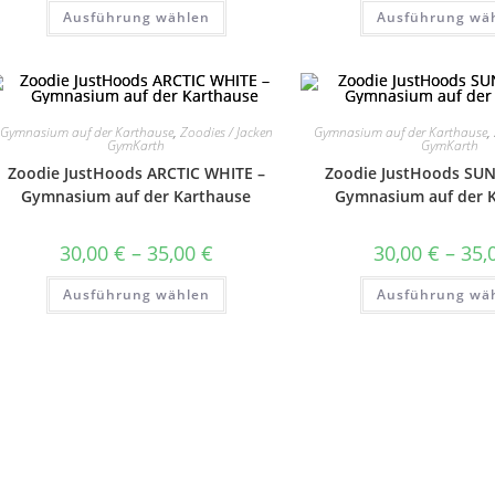
bis
Dieses
Ausführung wählen
35,00 €
Ausführung wä
Produkt
weist
mehrere
Varianten
auf.
Die
Optionen
können
Gymnasium auf der Karthause
,
Zoodies / Jacken
Gymnasium auf der Karthause
,
auf
GymKarth
GymKarth
der
Zoodie JustHoods ARCTIC WHITE –
Zoodie JustHoods SU
Produktseite
gewählt
Gymnasium auf der Karthause
Gymnasium auf der 
werden
Preisspanne:
30,00
€
–
35,00
€
30,00
€
–
35,
30,00 €
bis
Dieses
Ausführung wählen
35,00 €
Ausführung wä
Produkt
weist
mehrere
Varianten
auf.
Die
Optionen
können
auf
der
Produktseite
gewählt
werden