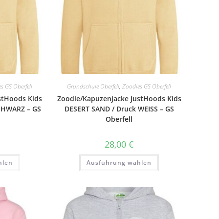
s GS Oberfell
Grundschule Oberfell
,
Zoodies GS Oberfell
stHoods Kids
Zoodie/Kapuzenjacke JustHoods Kids
CHWARZ – GS
DESERT SAND / Druck WEISS – GS
Oberfell
28,00
€
Dieses
Dieses
hlen
Ausführung wählen
Produkt
Produkt
weist
weist
mehrere
mehrere
Varianten
Varianten
auf.
auf.
Die
Die
Optionen
Optionen
können
können
auf
auf