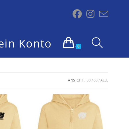
ein Konto
Website-
0
Suche
ANSICHT:
30
60
ALLE
umschalten