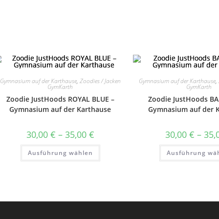
Gymnasium auf der Karthause
,
Zoodies / Jacken
Gymnasium auf der Karthause
,
GymKarth
GymKarth
Zoodie JustHoods ROYAL BLUE –
Zoodie JustHoods BA
Gymnasium auf der Karthause
Gymnasium auf der 
Preisspanne:
30,00
€
–
35,00
€
30,00
€
–
35,
30,00 €
bis
Dieses
Ausführung wählen
35,00 €
Ausführung wä
Produkt
weist
mehrere
Varianten
auf.
Die
Optionen
können
auf
der