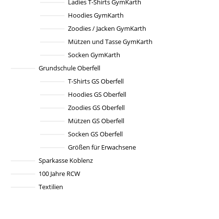
Ladies T-Shirts GymKarth
gewählt
werden
Hoodies GymKarth
Zoodies / Jacken GymKarth
Mützen und Tasse GymKarth
Socken GymKarth
Grundschule Oberfell
T-Shirts GS Oberfell
Hoodies GS Oberfell
Zoodies GS Oberfell
Mützen GS Oberfell
Socken GS Oberfell
Größen für Erwachsene
Sparkasse Koblenz
100 Jahre RCW
Textilien