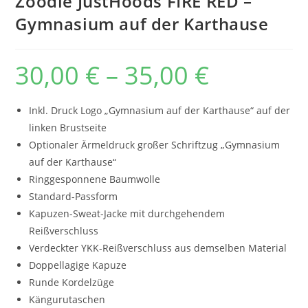
Zoodie JustHoods FIRE RED –
Gymnasium auf der Karthause
30,00
€
–
35,00
€
Preisspanne:
30,00 €
bis
35,00 €
Inkl. Druck Logo „Gymnasium auf der Karthause“ auf der
linken Brustseite
Optionaler Ärmeldruck großer Schriftzug „Gymnasium
auf der Karthause“
Ringgesponnene Baumwolle
Standard-Passform
Kapuzen-Sweat-Jacke mit durchgehendem
Reißverschluss
Verdeckter YKK-Reißverschluss aus demselben Material
Doppellagige Kapuze
Runde Kordelzüge
Kängurutaschen