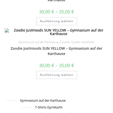
Produktseite
gewählt
werden
Preisspanne:
30,00
€
–
35,00
€
30,00 €
bis
Dieses
Ausführung wählen
35,00 €
Produkt
weist
mehrere
Varianten
auf.
Die
Gymnasium auf der Karthause
,
Zoodies / Jacken GymKarth
Optionen
können
Zoodie JustHoods SUN YELLOW – Gymnasium auf der
auf
der
Karthause
Produktseite
gewählt
werden
Preisspanne:
30,00
€
–
35,00
€
30,00 €
bis
Dieses
Ausführung wählen
35,00 €
Produkt
weist
mehrere
Varianten
auf.
Die
Optionen
können
Gymnasium auf der Karthause
auf
T-Shirts GymKarth
der
Produktseite