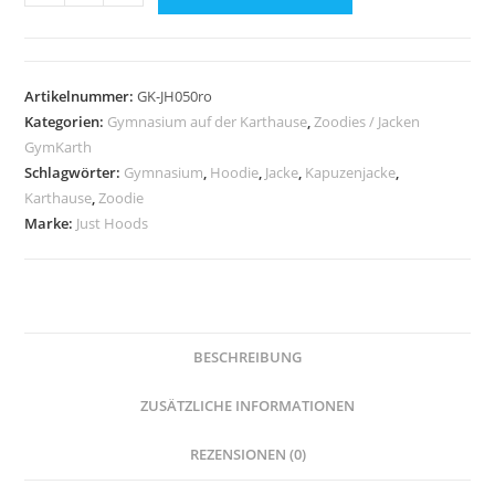
JustHoods
FIRE
RED
-
Artikelnummer:
GK-JH050ro
Gymnasium
Kategorien:
Gymnasium auf der Karthause
,
Zoodies / Jacken
auf
GymKarth
der
Schlagwörter:
Gymnasium
,
Hoodie
,
Jacke
,
Kapuzenjacke
,
Karthause
,
Zoodie
Karthause
Marke:
Just Hoods
Menge
BESCHREIBUNG
ZUSÄTZLICHE INFORMATIONEN
REZENSIONEN (0)