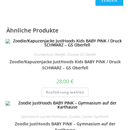
Ähnliche Produkte
Grundschule Oberfell
,
Zoodies GS Oberfell
Zoodie/Kapuzenjacke JustHoods Kids BABY PINK / Druck
SCHWARZ – GS Oberfell
28,00
€
Dieses
Ausführung wählen
Produkt
weist
mehrere
Varianten
auf.
Die
Gymnasium auf der Karthause
,
Zoodies / Jacken GymKarth
Optionen
können
Zoodie JustHoods BABY PINK – Gymnasium auf der
auf
der
Karthause