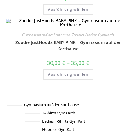
gewählt
Dieses
werden
Ausführung wählen
Produkt
weist
mehrere
Varianten
auf.
Die
Gymnasium auf der Karthause
,
Zoodies / Jacken GymKarth
Optionen
können
Zoodie JustHoods BABY PINK – Gymnasium auf der
auf
der
Karthause
Produktseite
gewählt
werden
Preisspanne:
30,00
€
–
35,00
€
30,00 €
bis
Dieses
Ausführung wählen
35,00 €
Produkt
weist
mehrere
Varianten
auf.
Die
Optionen
können
Gymnasium auf der Karthause
auf
T-Shirts GymKarth
der
Produktseite
Ladies T-Shirts GymKarth
gewählt
werden
Hoodies GymKarth