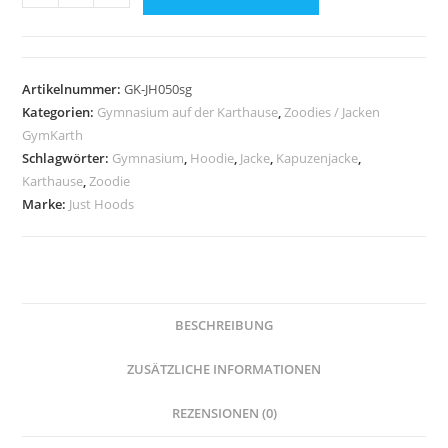
JustHoods
SUN
YELLOW
-
Artikelnummer:
GK-JH050sg
Gymnasium
Kategorien:
Gymnasium auf der Karthause
,
Zoodies / Jacken
auf
GymKarth
der
Schlagwörter:
Gymnasium
,
Hoodie
,
Jacke
,
Kapuzenjacke
,
Karthause
,
Zoodie
Karthause
Marke:
Just Hoods
Menge
BESCHREIBUNG
ZUSÄTZLICHE INFORMATIONEN
REZENSIONEN (0)