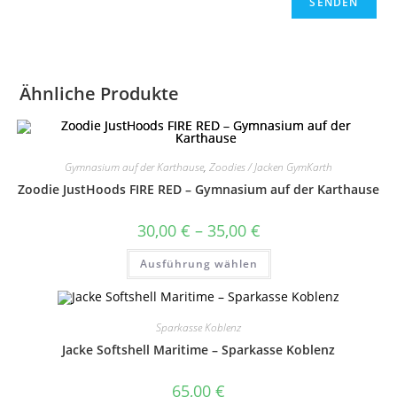
Ähnliche Produkte
Gymnasium auf der Karthause
,
Zoodies / Jacken GymKarth
Zoodie JustHoods FIRE RED – Gymnasium auf der Karthause
Preisspanne:
30,00
€
–
35,00
€
30,00 €
bis
Dieses
Ausführung wählen
35,00 €
Produkt
weist
mehrere
Varianten
auf.
Sparkasse Koblenz
Die
Optionen
Jacke Softshell Maritime – Sparkasse Koblenz
können
auf
der
65,00
€
Produktseite