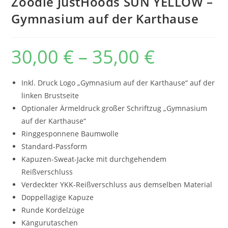
Zoodie JustHoods SUN YELLOW –
Gymnasium auf der Karthause
30,00
€
–
35,00
€
Preisspanne:
30,00 €
bis
35,00 €
Inkl. Druck Logo „Gymnasium auf der Karthause“ auf der
linken Brustseite
Optionaler Ärmeldruck großer Schriftzug „Gymnasium
auf der Karthause“
Ringgesponnene Baumwolle
Standard-Passform
Kapuzen-Sweat-Jacke mit durchgehendem
Reißverschluss
Verdeckter YKK-Reißverschluss aus demselben Material
Doppellagige Kapuze
Runde Kordelzüge
Kängurutaschen