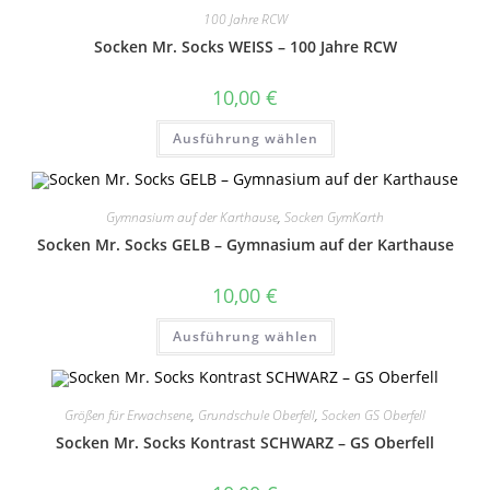
100 Jahre RCW
Socken Mr. Socks WEISS – 100 Jahre RCW
10,00
€
Dieses
Ausführung wählen
Produkt
weist
mehrere
Varianten
auf.
Gymnasium auf der Karthause
,
Socken GymKarth
Die
Optionen
Socken Mr. Socks GELB – Gymnasium auf der Karthause
können
auf
der
10,00
€
Produktseite
gewählt
Dieses
werden
Ausführung wählen
Produkt
weist
mehrere
Varianten
auf.
Größen für Erwachsene
,
Grundschule Oberfell
,
Socken GS Oberfell
Die
Optionen
Socken Mr. Socks Kontrast SCHWARZ – GS Oberfell
können
auf
der