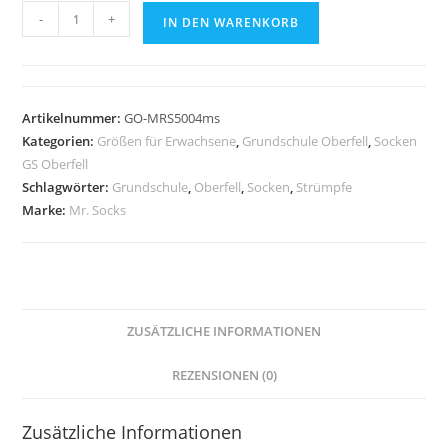
Socken
-
+
IN DEN WARENKORB
Mr.
Socks
Kontrast
MINT
Artikelnummer:
GO-MRS5004ms
-
Kategorien:
Größen für Erwachsene
,
Grundschule Oberfell
,
Socken
GS
GS Oberfell
Oberfell
Schlagwörter:
Grundschule
,
Oberfell
,
Socken
,
Strümpfe
Marke:
Mr. Socks
Menge
ZUSÄTZLICHE INFORMATIONEN
REZENSIONEN (0)
Zusätzliche Informationen