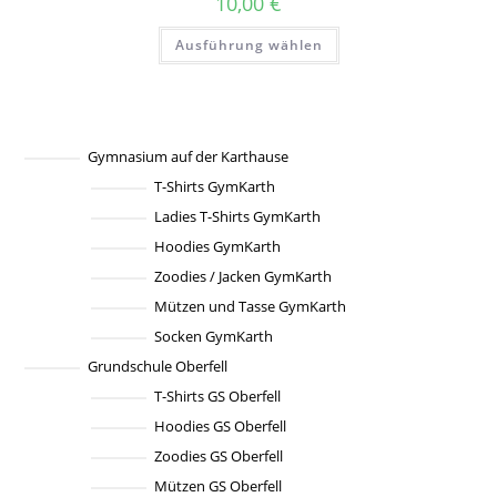
10,00
€
Produktseite
gewählt
Dieses
werden
Ausführung wählen
Produkt
weist
mehrere
Varianten
auf.
Die
Optionen
können
Gymnasium auf der Karthause
auf
T-Shirts GymKarth
der
Produktseite
Ladies T-Shirts GymKarth
gewählt
werden
Hoodies GymKarth
Zoodies / Jacken GymKarth
Mützen und Tasse GymKarth
Socken GymKarth
Grundschule Oberfell
T-Shirts GS Oberfell
Hoodies GS Oberfell
Zoodies GS Oberfell
Mützen GS Oberfell