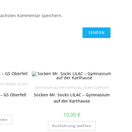
nächsten Kommentar speichern.
e Oberfell
,
Socken
Gymnasium auf der Karthause
,
Socken GymKarth
Socken Mr. Socks LILAC – Gymnasium
– GS Oberfell
auf der Karthause
10,00
€
Dieses
hlen
Produkt
Dieses
weist
Ausführung wählen
Produkt
mehrere
weist