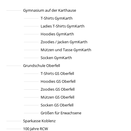
Die
Optionen
können
Gymnasium auf der Karthause
auf
T-Shirts GymKarth
der
Produktseite
Ladies T-Shirts GymKarth
gewählt
werden
Hoodies GymKarth
Zoodies / Jacken GymKarth
Mützen und Tasse GymKarth
Socken GymKarth
Grundschule Oberfell
T-Shirts GS Oberfell
Hoodies GS Oberfell
Zoodies GS Oberfell
Mützen GS Oberfell
Socken GS Oberfell
Größen für Erwachsene
Sparkasse Koblenz
100 Jahre RCW