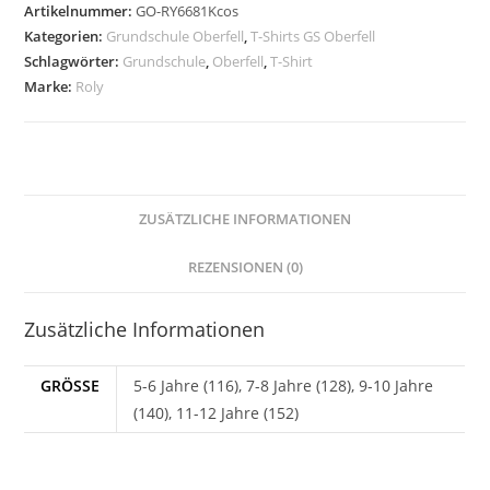
CLAY
Artikelnummer:
GO-RY6681Kcos
ORANGE
Kategorien:
Grundschule Oberfell
,
T-Shirts GS Oberfell
/
Schlagwörter:
Grundschule
,
Oberfell
,
T-Shirt
Druck
Marke:
Roly
SCHWARZ
-
GS
Oberfell
ZUSÄTZLICHE INFORMATIONEN
Menge
REZENSIONEN (0)
Zusätzliche Informationen
GRÖSSE
5-6 Jahre (116), 7-8 Jahre (128), 9-10 Jahre
(140), 11-12 Jahre (152)