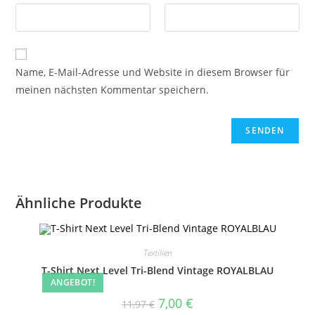
Name, E-Mail-Adresse und Website in diesem Browser für
meinen nächsten Kommentar speichern.
Ähnliche Produkte
Textilien
T-Shirt Next Level Tri-Blend Vintage ROYALBLAU
ANGEBOT!
Ursprünglicher
Aktueller
7,00
€
11,97
€
Preis
Preis