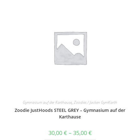
auf.
Die
Optionen
können
auf
der
Produktseite
gewählt
werden
Gymnasium auf der Karthause
,
Zoodies / Jacken GymKarth
Zoodie JustHoods STEEL GREY – Gymnasium auf der
Karthause
Preisspanne:
30,00
€
–
35,00
€
30,00 €