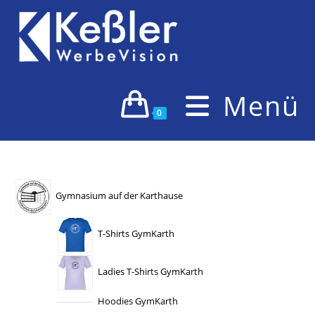
Zum
Inhalt
springen
Menü
0
Gymnasium auf der Karthause
T-Shirts GymKarth
Ladies T-Shirts GymKarth
Hoodies GymKarth