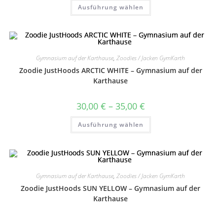
bis
Dieses
Ausführung wählen
35,00 €
Produkt
weist
mehrere
Varianten
auf.
Die
Optionen
können
Gymnasium auf der Karthause
,
Zoodies / Jacken GymKarth
auf
Zoodie JustHoods ARCTIC WHITE – Gymnasium auf der
der
Produktseite
Karthause
gewählt
werden
Preisspanne:
30,00
€
–
35,00
€
30,00 €
bis
Dieses
Ausführung wählen
35,00 €
Produkt
weist
mehrere
Varianten
auf.
Die
Optionen
können
Gymnasium auf der Karthause
,
Zoodies / Jacken GymKarth
auf
Zoodie JustHoods SUN YELLOW – Gymnasium auf der
der
Produktseite
Karthause
gewählt
werden