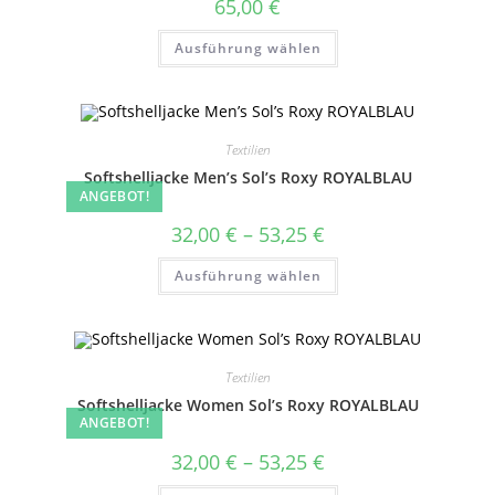
65,00
€
werden
Dieses
Ausführung wählen
Produkt
weist
mehrere
Varianten
auf.
Die
Optionen
Textilien
können
auf
Softshelljacke Men’s Sol’s Roxy ROYALBLAU
der
ANGEBOT!
Produktseite
gewählt
Preisspanne:
32,00
€
–
53,25
€
werden
32,00 €
bis
Dieses
Ausführung wählen
53,25 €
Produkt
weist
mehrere
Varianten
auf.
Die
Optionen
Textilien
können
auf
Softshelljacke Women Sol’s Roxy ROYALBLAU
der
ANGEBOT!
Produktseite
gewählt
Preisspanne:
32,00
€
–
53,25
€
werden
32,00 €
bis
Dieses