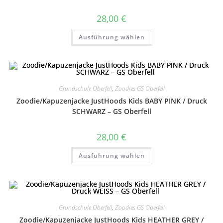
werden
28,00
€
Dieses
Ausführung wählen
Produkt
weist
mehrere
Varianten
auf.
Die
Optionen
können
Grundschule Oberfell
,
Zoodies GS Oberfell
auf
Zoodie/Kapuzenjacke JustHoods Kids BABY PINK / Druck
der
Produktseite
SCHWARZ – GS Oberfell
gewählt
werden
28,00
€
Dieses
Ausführung wählen
Produkt
weist
mehrere
Varianten
auf.
Die
Optionen
können
Grundschule Oberfell
,
Zoodies GS Oberfell
auf
Zoodie/Kapuzenjacke JustHoods Kids HEATHER GREY /
der