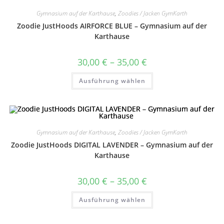
Optionen
können
Gymnasium auf der Karthause
,
Zoodies / Jacken GymKarth
auf
Zoodie JustHoods AIRFORCE BLUE – Gymnasium auf der
der
Produktseite
Karthause
gewählt
werden
Preisspanne:
30,00
€
–
35,00
€
30,00 €
bis
Dieses
Ausführung wählen
35,00 €
Produkt
weist
mehrere
Varianten
auf.
Die
Optionen
können
Gymnasium auf der Karthause
,
Zoodies / Jacken GymKarth
auf
Zoodie JustHoods DIGITAL LAVENDER – Gymnasium auf der
der
Produktseite
Karthause
gewählt
werden
Preisspanne:
30,00
€
–
35,00
€
30,00 €
bis
Dieses
Ausführung wählen
35,00 €
Produkt
weist
mehrere
Varianten