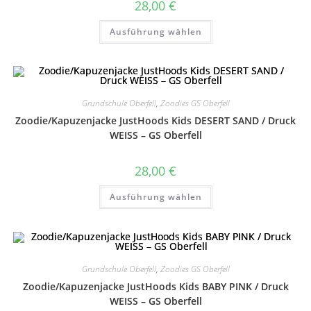
28,00
€
Dieses
Ausführung wählen
Produkt
weist
mehrere
Varianten
auf.
Die
Optionen
können
Grundschule Oberfell
,
Zoodies GS Oberfell
auf
Zoodie/Kapuzenjacke JustHoods Kids DESERT SAND / Druck
der
Produktseite
WEISS – GS Oberfell
gewählt
werden
28,00
€
Dieses
Ausführung wählen
Produkt
weist
mehrere
Varianten
auf.
Die
Optionen
können
Grundschule Oberfell
,
Zoodies GS Oberfell
auf
Zoodie/Kapuzenjacke JustHoods Kids BABY PINK / Druck
der
Produktseite
WEISS – GS Oberfell
gewählt