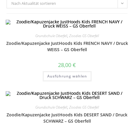
Nach Aktualität sortieren
Grundschule Oberfell
,
Zoodies GS Oberfell
Zoodie/Kapuzenjacke JustHoods Kids FRENCH NAVY / Druck
WEISS – GS Oberfell
28,00
€
Dieses
Ausführung wählen
Produkt
weist
mehrere
Varianten
auf.
Die
Optionen
können
Grundschule Oberfell
,
Zoodies GS Oberfell
auf
Zoodie/Kapuzenjacke JustHoods Kids DESERT SAND / Druck
der
Produktseite
SCHWARZ – GS Oberfell
gewählt
werden