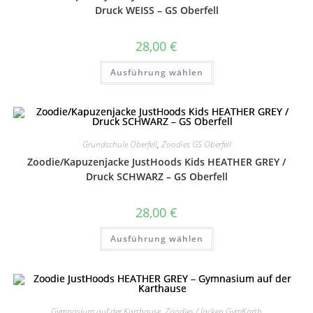
Produktseite
Druck WEISS – GS Oberfell
gewählt
werden
28,00
€
Dieses
Ausführung wählen
Produkt
weist
mehrere
Varianten
auf.
Die
Optionen
können
Grundschule Oberfell
,
Zoodies GS Oberfell
auf
Zoodie/Kapuzenjacke JustHoods Kids HEATHER GREY /
der
Produktseite
Druck SCHWARZ – GS Oberfell
gewählt
werden
28,00
€
Dieses
Ausführung wählen
Produkt
weist
mehrere
Varianten
auf.
Die
Optionen
können
Gymnasium auf der Karthause
,
Zoodies / Jacken GymKarth