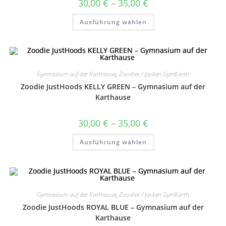
Preisspanne:
30,00
€
–
35,00
€
30,00 €
bis
Dieses
Ausführung wählen
35,00 €
Produkt
weist
mehrere
Varianten
auf.
Die
Optionen
können
Gymnasium auf der Karthause
,
Zoodies / Jacken GymKarth
auf
Zoodie JustHoods KELLY GREEN – Gymnasium auf der
der
Produktseite
Karthause
gewählt
werden
Preisspanne:
30,00
€
–
35,00
€
30,00 €
bis
Dieses
Ausführung wählen
35,00 €
Produkt
weist
mehrere
Varianten
auf.
Die
Optionen
können
Gymnasium auf der Karthause
,
Zoodies / Jacken GymKarth
auf
Zoodie JustHoods ROYAL BLUE – Gymnasium auf der
der
Produktseite
Karthause
gewählt