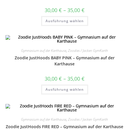
werden
Preisspanne:
30,00
€
–
35,00
€
30,00 €
bis
Dieses
Ausführung wählen
35,00 €
Produkt
weist
mehrere
Varianten
auf.
Die
Optionen
können
Gymnasium auf der Karthause
,
Zoodies / Jacken GymKarth
auf
Zoodie JustHoods BABY PINK – Gymnasium auf der
der
Produktseite
Karthause
gewählt
werden
Preisspanne:
30,00
€
–
35,00
€
30,00 €
bis
Dieses
Ausführung wählen
35,00 €
Produkt
weist
mehrere
Varianten
auf.
Die
Optionen
können
Gymnasium auf der Karthause
,
Zoodies / Jacken GymKarth
auf
Zoodie JustHoods FIRE RED – Gymnasium auf der Karthause
der