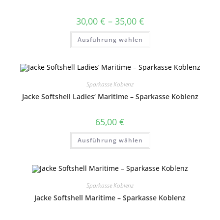
Produktseite
gewählt
werden
Preisspanne:
30,00
€
–
35,00
€
30,00 €
bis
Dieses
Ausführung wählen
35,00 €
Produkt
weist
mehrere
Varianten
auf.
Die
Optionen
Sparkasse Koblenz
können
auf
Jacke Softshell Ladies‘ Maritime – Sparkasse Koblenz
der
Produktseite
gewählt
65,00
€
werden
Dieses
Ausführung wählen
Produkt
weist
mehrere
Varianten
auf.
Die
Optionen
Sparkasse Koblenz
können
auf
Jacke Softshell Maritime – Sparkasse Koblenz
der
Produktseite
gewählt