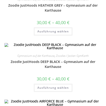
auf
Zoodie JustHoods HEATHER GREY – Gymnasium auf der
der
Produktseite
Karthause
gewählt
werden
Preisspanne:
30,00
€
–
40,00
€
30,00 €
bis
Dieses
Ausführung wählen
40,00 €
Produkt
weist
mehrere
Varianten
auf.
Die
Optionen
können
Gymnasium auf der Karthause
,
Zoodies / Jacken GymKarth
auf
Zoodie JustHoods DEEP BLACK – Gymnasium auf der
der
Produktseite
Karthause
gewählt
werden
Preisspanne:
30,00
€
–
40,00
€
30,00 €
bis
Dieses
Ausführung wählen
40,00 €
Produkt
weist
mehrere
Varianten
auf.
Die