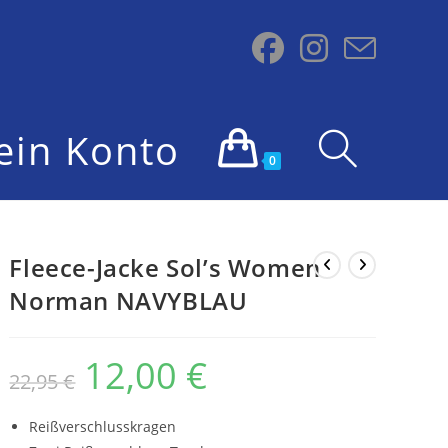
ein Konto
Website-
0
Suche
Fleece-Jacke Sol’s Women
Norman NAVYBLAU
umschalten
12,00
€
Ursprünglicher
Aktueller
22,95
€
Preis
Preis
war:
ist:
22,95 €
12,00 €.
Reißverschlusskragen