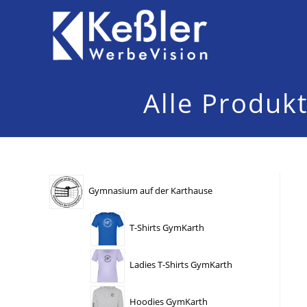
Zum
Inhalt
springen
Alle Produk
Gymnasium auf der Karthause
T-Shirts GymKarth
Ladies T-Shirts GymKarth
Hoodies GymKarth