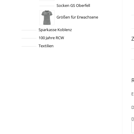
Socken GS Oberfell
Größen für Erwachsene
Sparkasse Koblenz
100 Jahre RCW
Z
Textilien
E
D
D