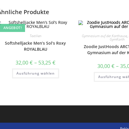
Ähnliche Produkte
ANGEBOT!
Textilien
Gymnasium auf der Karthause
,
GymKarth
Softshelljacke Men’s Sol’s Roxy
Zoodie JustHoods ARC
ROYALBLAU
Gymnasium auf der 
Preisspanne:
32,00
€
–
53,25
€
30,00
€
–
35,
32,00 €
bis
Dieses
Ausführung wählen
53,25 €
Produkt
Ausführung wä
weist
mehrere
Varianten
auf.
Die
Optionen
können
auf
der
Produktseite
gewählt
werden
Rekl