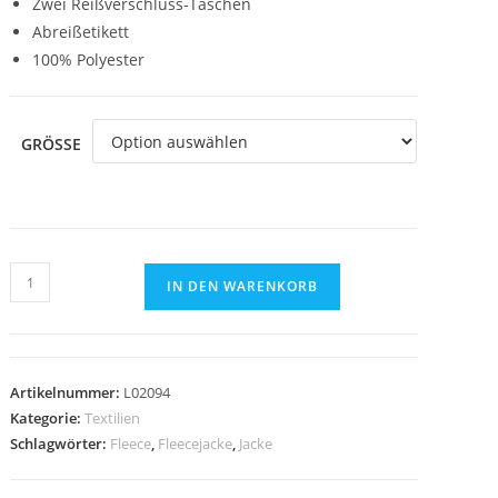
Zwei Reißverschluss-Taschen
Abreißetikett
100% Polyester
GRÖSSE
Fleece-
IN DEN WARENKORB
Jacke
Sol's
Women
Norman
Artikelnummer:
L02094
NAVYBLAU
Kategorie:
Textilien
Menge
Schlagwörter:
Fleece
,
Fleecejacke
,
Jacke