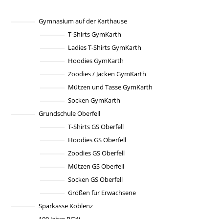
auf.
Die
Optionen
können
Gymnasium auf der Karthause
auf
T-Shirts GymKarth
der
Produktseite
Ladies T-Shirts GymKarth
gewählt
werden
Hoodies GymKarth
Zoodies / Jacken GymKarth
Mützen und Tasse GymKarth
Socken GymKarth
Grundschule Oberfell
T-Shirts GS Oberfell
Hoodies GS Oberfell
Zoodies GS Oberfell
Mützen GS Oberfell
Socken GS Oberfell
Größen für Erwachsene
Sparkasse Koblenz