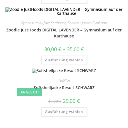
weist
mehrere
Varianten
auf.
Die
Gymnasium auf der Karthause
,
Zoodies / Jacken GymKarth
Optionen
können
Zoodie JustHoods DIGITAL LAVENDER – Gymnasium auf der
auf
der
Karthause
Produktseite
gewählt
werden
Preisspanne:
30,00
€
–
35,00
€
30,00 €
bis
Dieses
Ausführung wählen
35,00 €
Produkt
weist
mehrere
Varianten
auf.
Textilien
Die
Optionen
Softshelljacke Result SCHWARZ
können
ANGEBOT!
auf
der
Ursprünglicher
Aktueller
29,00
€
Produktseite
47,79
€
Preis
Preis
gewählt
war:
ist:
Dieses
werden
Ausführung wählen
47,79 €
29,00 €.
Produkt
weist
mehrere
Varianten