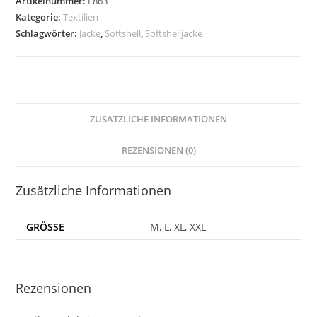
Artikelnummer:
L863
Menge
Kategorie:
Textilien
Schlagwörter:
Jacke
,
Softshell
,
Softshelljacke
ZUSÄTZLICHE INFORMATIONEN
REZENSIONEN (0)
Zusätzliche Informationen
GRÖSSE
M, L, XL, XXL
Rezensionen