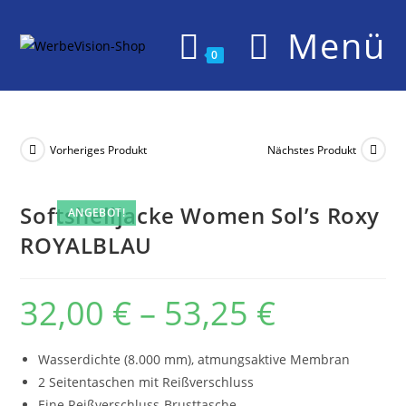
Zum
Menü
Inhalt
springen
0
Vorheriges Produkt
Nächstes Produkt
Softshelljacke Women Sol’s Roxy
ANGEBOT!
ROYALBLAU
32,00
€
–
53,25
€
Preisspanne:
32,00 €
bis
53,25 €
Wasserdichte (8.000 mm), atmungsaktive Membran
2 Seitentaschen mit Reißverschluss
Eine Reißverschluss-Brusttasche