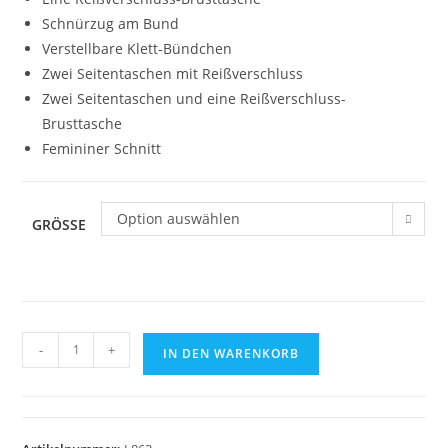
Schnürzug am Bund
Verstellbare Klett-Bündchen
Zwei Seitentaschen mit Reißverschluss
Zwei Seitentaschen und eine Reißverschluss-
Brusttasche
Femininer Schnitt
Option auswählen
GRÖSSE
Softshelljacke
-
+
IN DEN WARENKORB
Women
Sol's
Roxy
ROYALBLAU