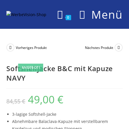
Zum
Menü
Inhalt
springen
0
Vorheriges Produkt
Nächstes Produkt
Softshelljacke B&C mit Kapuze
ANGEBOT!
NAVY
49,00
€
Ursprünglicher
Aktueller
84,55
€
Preis
Preis
war:
ist:
84,55 €
49,00 €.
3-lagige Softshell-Jacke
Abnehmbare Balaclava-Kapuze mit verstellbarem
Kordelzug und modischen Stoppern