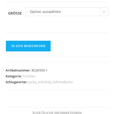
Option auswählen
GRÖSSE
Softshelljacke
IN DEN WARENKORB
B&C
mit
Kapuze
NAVY
Artikelnummer:
BCJM950-1
Menge
Kategorie:
Textilien
Schlagwörter:
Jacke
,
Softshell
,
Softshelljacke
ZUSÄTZLICHE INFORMATIONEN