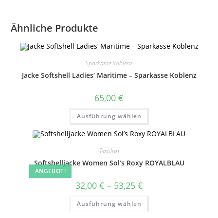
Ähnliche Produkte
Sparkasse Koblenz
Jacke Softshell Ladies‘ Maritime – Sparkasse Koblenz
65,00
€
Dieses
Ausführung wählen
Produkt
weist
mehrere
Varianten
auf.
Textilien
Die
Optionen
Softshelljacke Women Sol’s Roxy ROYALBLAU
können
ANGEBOT!
auf
der
Preisspanne:
32,00
€
–
53,25
€
Produktseite
32,00 €
gewählt
bis
Dieses
werden
Ausführung wählen
53,25 €
Produkt
weist