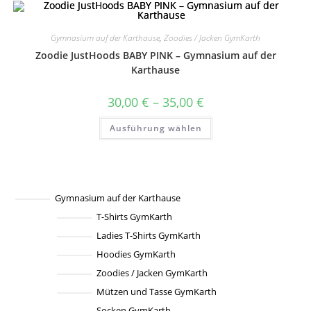
mehrere
Varianten
auf.
Die
Gymnasium auf der Karthause
,
Zoodies / Jacken GymKarth
Optionen
können
Zoodie JustHoods BABY PINK – Gymnasium auf der
auf
der
Karthause
Produktseite
gewählt
werden
Preisspanne:
30,00
€
–
35,00
€
30,00 €
bis
Dieses
Ausführung wählen
35,00 €
Produkt
weist
mehrere
Varianten
auf.
Die
Optionen
können
Gymnasium auf der Karthause
auf
T-Shirts GymKarth
der
Produktseite
Ladies T-Shirts GymKarth
gewählt
werden
Hoodies GymKarth
Zoodies / Jacken GymKarth
Mützen und Tasse GymKarth
Socken GymKarth