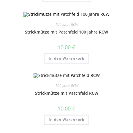
weist
mehrere
Varianten
auf.
Die
Optionen
100 Jahre RCW
können
auf
Strickmütze mit Patchfeld 100 Jahre RCW
der
Produktseite
gewählt
10,00
€
werden
In den Warenkorb
100 Jahre RCW
Strickmütze mit Patchfeld RCW
10,00
€
In den Warenkorb