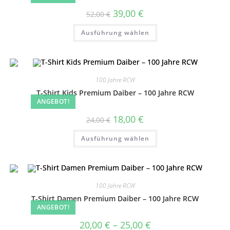
Ursprünglicher
Aktueller
39,00
€
52,00
€
Preis
Preis
war:
ist:
Dieses
Ausführung wählen
52,00 €
39,00 €.
Produkt
weist
mehrere
Varianten
auf.
Die
Optionen
100 Jahre RCW
können
auf
T-Shirt Kids Premium Daiber – 100 Jahre RCW
der
ANGEBOT!
Produktseite
gewählt
Ursprünglicher
Aktueller
18,00
€
24,00
€
werden
Preis
Preis
war:
ist:
Dieses
Ausführung wählen
24,00 €
18,00 €.
Produkt
weist
mehrere
Varianten
auf.
Die
Optionen
100 Jahre RCW
können
auf
T-Shirt Damen Premium Daiber – 100 Jahre RCW
der
ANGEBOT!
Produktseite
gewählt
Preisspanne:
20,00
€
–
25,00
€
werden