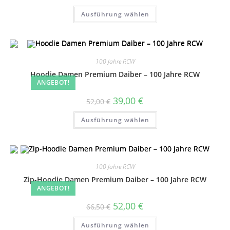
20,00 €
bis
Dieses
Ausführung wählen
25,00 €
Produkt
weist
mehrere
Varianten
auf.
Die
Optionen
100 Jahre RCW
können
auf
Hoodie Damen Premium Daiber – 100 Jahre RCW
der
ANGEBOT!
Produktseite
gewählt
Ursprünglicher
Aktueller
39,00
€
52,00
€
werden
Preis
Preis
war:
ist:
Dieses
Ausführung wählen
52,00 €
39,00 €.
Produkt
weist
mehrere
Varianten
auf.
Die
Optionen
100 Jahre RCW
können
auf
Zip-Hoodie Damen Premium Daiber – 100 Jahre RCW
der
ANGEBOT!
Produktseite
gewählt
Ursprünglicher
Aktueller
52,00
€
66,50
€
werden
Preis
Preis
war:
ist:
Dieses
Ausführung wählen
66,50 €
52,00 €.
Produkt