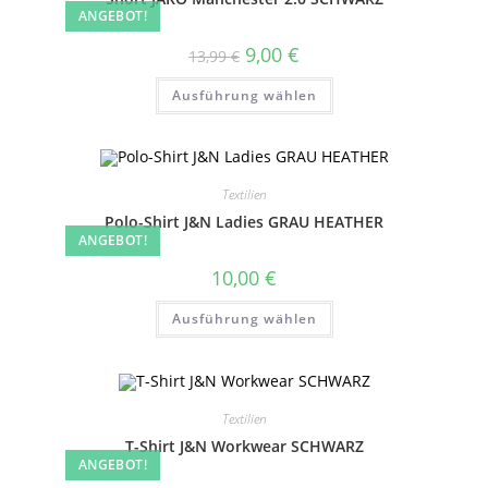
der
ANGEBOT!
Produktseite
gewählt
Ursprünglicher
Aktueller
9,00
€
13,99
€
werden
Preis
Preis
war:
ist:
Dieses
Ausführung wählen
13,99 €
9,00 €.
Produkt
weist
mehrere
Varianten
auf.
Die
Optionen
Textilien
können
auf
Polo-Shirt J&N Ladies GRAU HEATHER
der
ANGEBOT!
Produktseite
gewählt
10,00
€
werden
Dieses
Ausführung wählen
Produkt
weist
mehrere
Varianten
auf.
Die
Optionen
Textilien
können
auf
T-Shirt J&N Workwear SCHWARZ
der
ANGEBOT!
Produktseite