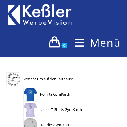
Zum
Inhalt
springen
Menü
0
Gymnasium auf der Karthause
T-Shirts GymKarth
Ladies T-Shirts GymKarth
Hoodies GymKarth