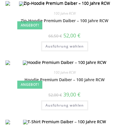
100 Jahre RCW
Zip-Hoodie Premium Daiber – 100 Jahre RCW
ANGEBOT!
Ursprünglicher
Aktueller
52,00
€
66,50
€
Preis
Preis
war:
ist:
Dieses
Ausführung wählen
66,50 €
52,00 €.
Produkt
weist
mehrere
Varianten
auf.
Die
Optionen
100 Jahre RCW
können
auf
Hoodie Premium Daiber – 100 Jahre RCW
der
ANGEBOT!
Produktseite
gewählt
Ursprünglicher
Aktueller
39,00
€
52,00
€
werden
Preis
Preis
war:
ist:
Dieses
Ausführung wählen
52,00 €
39,00 €.
Produkt
weist
mehrere
Varianten
auf.
Die